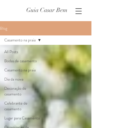
Guia Casar Bem
Blog
Casamento na praia
All Posts
Bodas de casamento
Casamento na praia
Dia da noiva
Decoração de
casamento
Celebrante de
casamento
Lugar para Casamento
Organização de