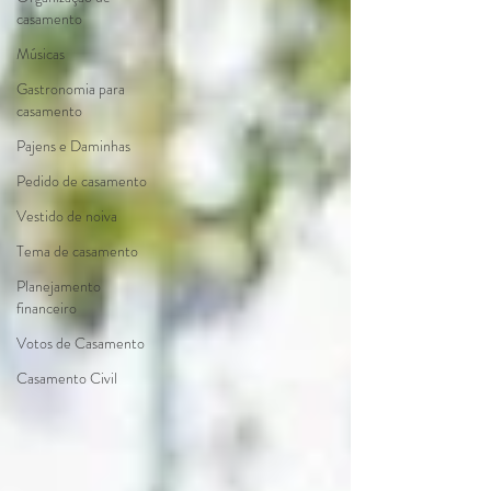
casamento
Músicas
Gastronomia para
casamento
Pajens e Daminhas
Pedido de casamento
Vestido de noiva
Tema de casamento
Planejamento
financeiro
Votos de Casamento
Casamento Civil