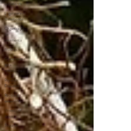
casamento
Lugar para
Casamento
Organização
de
casamento
Músicas
Gastronomia
para
casamento
Pajens e
Daminhas
Pedido de
casamento
Vestido de
noiva
Tema de