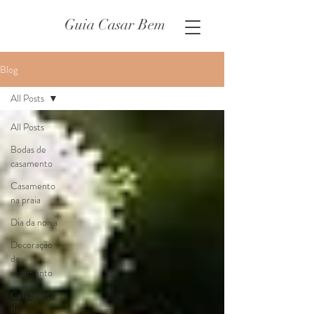
Guia Casar Bem
Blog
All Posts
All Posts
Bodas de
casamento
Casamento
na praia
Dia da noiva
Decoração
de
casamento
Celebrante
de