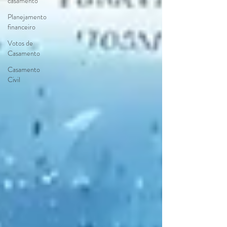
casamento
Planejamento
financeiro
Votos de
Casamento
Casamento
Civil