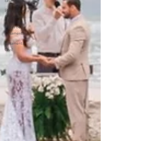
casamento
Planejamento
financeiro
Votos de
Casamento
Casamento
Civil