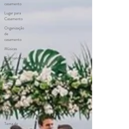
casamento
Lugar para
Casamento
Organização
de
casamento
Músicas
Gastronomia
para
casamento
Pajens e
Daminhas
Pedido de
casamento
Vestido de
noiva
Tema de