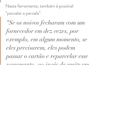
Nesta ferramenta, também é possível 
“parcelar a parcela”. 
“Se os noivos fecharam com um 
fornecedor em dez vezes, por 
exemplo, em algum momento, se 
eles precisarem, eles podem 
passar o cartão e reparcelar esse 
pagamento, ao invés de emitr um 
boleto. O conceito deste modelo 
permite que o casal pague o 
casamento mesmo após a data 
da festa. Geralmente, os 
contratos são feitos até a data do 
evento. Mas através do Lejour 
Pay, o casal pode flexibilizar o 
pagamento do casamento”, 