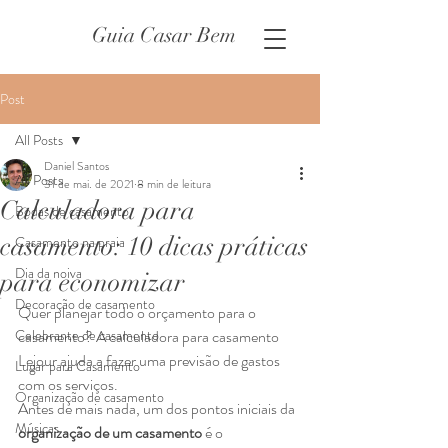
Guia Casar Bem
Post
All Posts
Daniel Santos
All Posts
31 de mai. de 2021
8 min de leitura
Calculadora para
Bodas de casamento
casamento: 10 dicas práticas
Casamento na praia
Dia da noiva
para economizar
Decoração de casamento
Quer planejar todo o orçamento para o 
Celebrante de casamento
casamento? A calculadora para casamento 
Lejour ajuda a fazer uma previsão de gastos 
Lugar para Casamento
com os serviços. 
Organização de casamento
Antes de mais nada, um dos pontos iniciais da 
Músicas
organização de um casamento
 é o 