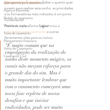
planejamento financeiro
. Saber o quanto quer 
Gastronomia para casamento
investir para realizar este sonho, as prioridades 
Pajens e Daminhas
e os fornecedores mais indicados é um ponto 
Pedido de casamento
fundamental. 
Para isso, a plataforma 
Lejour 
criou a 
Vestido de noiva
calculadora para casamento
 e outras 
Tema de casamento
ferramentas úteis para os noivos. 
Planejamento financeiro
“É muito comum que na 
Votos de Casamento
empolgação da realização do 
Casamento Civil
sonho deste momento mágico, os 
casais não meçam esforços para 
o grande dia do sim. Mas é 
muito importante lembrar que 
com o casamento começará uma 
nova fase repleta de novos 
desafios e que iniciar 
endividados, pode ser muito 