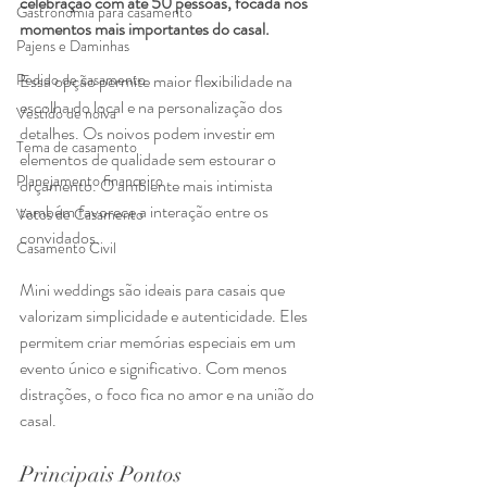
celebração com até 50 pessoas, focada nos 
Gastronomia para casamento
momentos mais importantes do casal.
Pajens e Daminhas
Pedido de casamento
Essa opção permite maior flexibilidade na 
escolha do local e na personalização dos 
Vestido de noiva
detalhes. Os noivos podem investir em 
Tema de casamento
elementos de qualidade sem estourar o 
Planejamento financeiro
orçamento. O ambiente mais intimista 
também favorece a interação entre os 
Votos de Casamento
convidados.
Casamento Civil
Mini weddings são ideais para casais que 
valorizam simplicidade e autenticidade. Eles 
permitem criar memórias especiais em um 
evento único e significativo. Com menos 
distrações, o foco fica no amor e na união do 
casal.
Principais Pontos