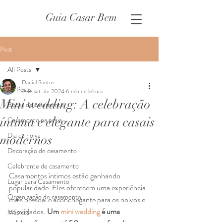
Guia Casar Bem
Post
All Posts
Daniel Santos
All Posts
2 de set. de 2024
6 min de leitura
Mini wedding: A celebração
Bodas de casamento
íntima e elegante para casais
Casamento na praia
Dia da noiva
modernos
Decoração de casamento
Celebrante de casamento
Casamentos íntimos estão ganhando 
Lugar para Casamento
popularidade. Eles oferecem uma experiência 
Organização de casamento
mais pessoal e aconchegante para os noivos e 
convidados. 
Um 
mini wedding
 é uma 
Músicas