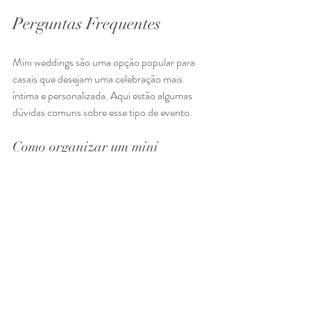
Perguntas Frequentes
Mini weddings são uma opção popular para 
casais que desejam uma celebração mais 
íntima e personalizada. Aqui estão algumas 
dúvidas comuns sobre esse tipo de evento.
Como organizar um mini 
wedding simples e econômico?
Escolha um local pequeno e aconchegante. 
Limite o número de convidados a no máximo 
50 pessoas. Faça a decoração você mesmo 
usando flores e itens que já possui.
Opte por um cardápio mais simples, como um 
brunch ou coquetel. Contrate fornecedores 