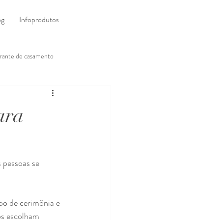
og
Infoprodutos
rante de casamento
s e Daminhas
ara
 Casamento
Casamento Civil
 pessoas se 
po de cerimônia e 
os escolham 