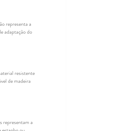
o representa a 
de adaptação do 
erial resistente 
óvel de madeira 
s representam a 
e estanho ou 