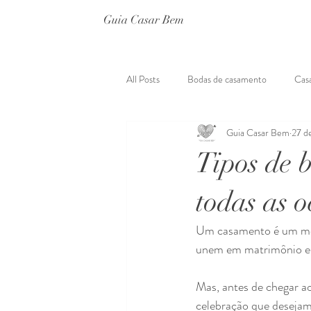
Guia Casar Bem
All Posts
Bodas de casamento
Cas
Guia Casar Bem
27 d
Lugar para Casamento
Organizaç
Tipos de 
Pedido de casamento
Vestido de 
todas as o
Um casamento é um mome
unem em matrimônio e c
Mas, antes de chegar ao
celebração que desejam