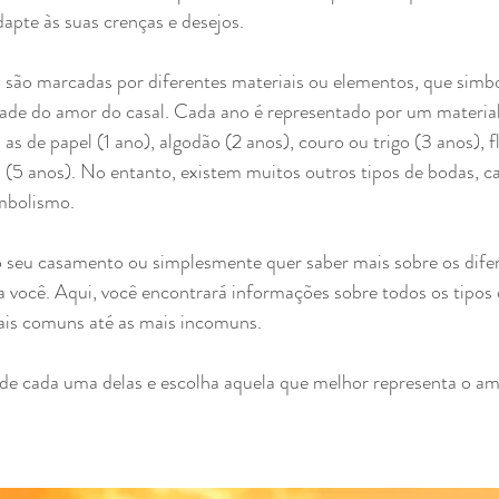
apte às suas crenças e desejos.
são marcadas por diferentes materiais ou elementos, que simbo
idade do amor do casal. Cada ano é representado por um material 
s de papel (1 ano), algodão (2 anos), couro ou trigo (3 anos), fl
a (5 anos). No entanto, existem muitos outros tipos de bodas, 
imbolismo.
o seu casamento ou simplesmente quer saber mais sobre os difer
ra você. Aqui, você encontrará informações sobre todos os tipos
is comuns até as mais incomuns. 
 de cada uma delas e escolha aquela que melhor representa o am