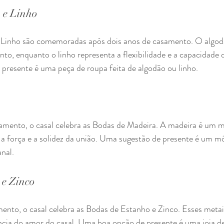
 e Linho
 Linho são comemoradas após dois anos de casamento. O algodã
to, enquanto o linho representa a flexibilidade e a capacidade 
 presente é uma peça de roupa feita de algodão ou linho.
a
mento, o casal celebra as Bodas de Madeira. A madeira é um mat
 a força e a solidez da união. Uma sugestão de presente é um m
nal.
 e Zinco
ento, o casal celebra as Bodas de Estanho e Zinco. Esses metai
ência do amor do casal. Uma boa opção de presente é uma joia d