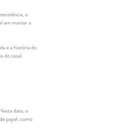
sistência, o 
al em manter a 
a e a história do 
a do casal.
Nesta data, o 
 de papel, como 