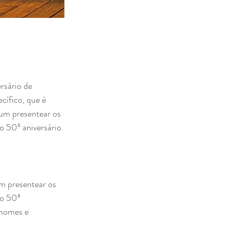
rsário de 
ífico, que é 
um presentear os 
 50º aniversário.
m presentear os 
o 50º 
 nomes e 