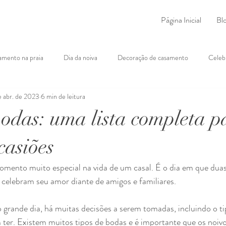
Página Inicial
Bl
amento na praia
Dia da noiva
Decoração de casamento
Celeb
e abr. de 2023
6 min de leitura
ão de casamento
Músicas
Gastronomia para casamento
Pajen
bodas: uma lista completa p
noiva
Tema de casamento
Planejamento financeiro
Votos de
casiões
nto muito especial na vida de um casal. É o dia em que duas
elebram seu amor diante de amigos e familiares. 
 grande dia, há muitas decisões a serem tomadas, incluindo o ti
 ter. Existem muitos tipos de bodas e é importante que os noiv