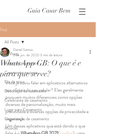
Guia Casar Bem
Post
All Posts
Daniel Santos
All Posts
2 de jun. de 2020
3 min de leitura
WhatsApp GB: O que é e
Bodas de casamento
para que serve?
Casamento na praia
Dia da noiva
Você já ouviu falar em aplicativos alternativos 
aos oficiais do seu celular? Eles geralmente 
Decoração de casamento
possuem muitos diferenciais como opções 
Celebrante de casamento
diversas de personalização, muito mais 
Lugar para Casamento
praticidade e diversas opções de privacidade e 
segurança.  
Organização de casamento
Um desses aplicativos que está dando o que 
Músicas
falar é o 
WhatsApp GB 2021
(
confira
), uma 