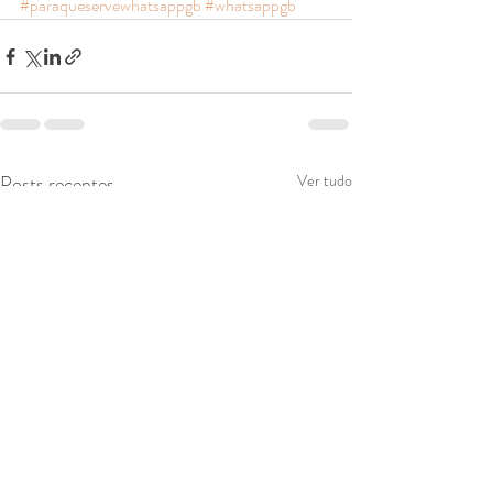
#paraqueservewhatsappgb
#whatsappgb
Posts recentes
Ver tudo