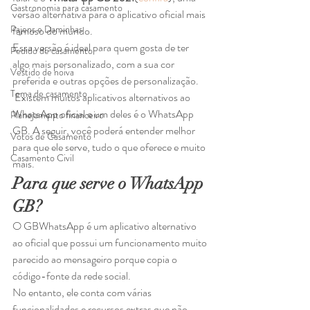
Gastronomia para casamento
versão alternativa para o aplicativo oficial mais 
Pajens e Daminhas
famoso do mundo. 
Essa versão é ideal para quem gosta de ter 
Pedido de casamento
algo mais personalizado, com a sua cor 
Vestido de noiva
preferida e outras opções de personalização. 
Tema de casamento
 Existem muitos aplicativos alternativos ao 
WhatsApp oficial e um deles é o WhatsApp 
Planejamento financeiro
GB. A seguir, você poderá entender melhor 
Votos de Casamento
para que ele serve, tudo o que oferece e muito 
Casamento Civil
mais. 
Para que serve o WhatsApp 
GB?
O GBWhatsApp é um aplicativo alternativo 
ao oficial que possui um funcionamento muito 
parecido ao mensageiro porque copia o 
código-fonte da rede social.  
No entanto, ele conta com várias 
funcionalidades e recursos extras que não 